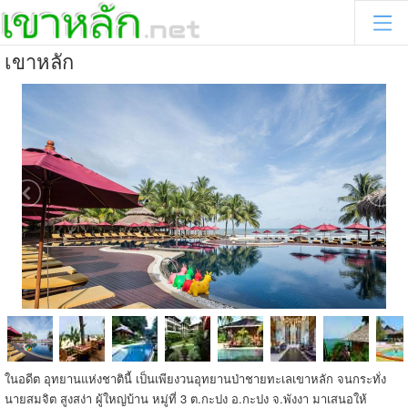
เขาหลัก
ในอดีต อุทยานแห่งชาตินี้ เป็นเพียงวนอุทยานป่าชายทะเลเขาหลัก จนกระทั่ง
นายสมจิต สูงสง่า ผู้ใหญ่บ้าน หมู่ที่ 3 ต.กะปง อ.กะปง จ.พังงา มาเสนอให้